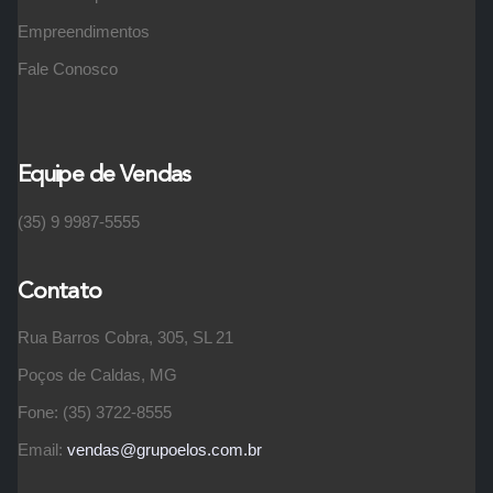
Empreendimentos
Fale Conosco
Equipe de Vendas
(35) 9 9987-5555
Contato
Rua Barros Cobra, 305, SL 21
Poços de Caldas, MG
Fone: (35) 3722-8555
Email:
vendas@grupoelos.com.br