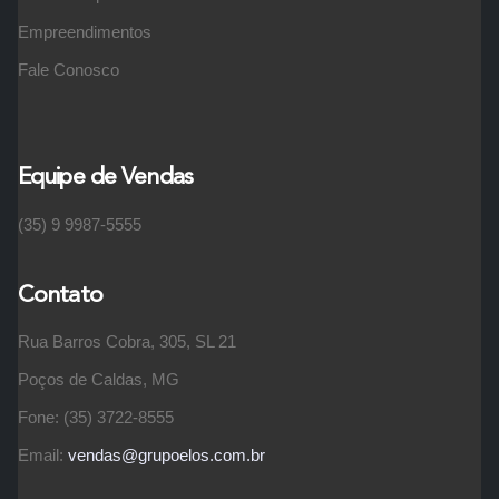
Empreendimentos
Fale Conosco
Equipe de Vendas
(35) 9 9987-5555
Contato
Rua Barros Cobra, 305, SL 21
Poços de Caldas, MG
Fone: (35) 3722-8555
Email:
vendas@grupoelos.com.br