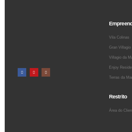
Empreend
Vila Colinas
Gran Villagio
Villagio da M
Enjoy Resid
Terras da Man
Restrito
Área do Clien