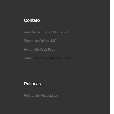
Contato
Rua Barros Cobra, 305, SL 21
Poços de Caldas, MG
Fone: (35) 3722-8555
Email:
vendas@grupoelos.com.br
Políticas
Política de Privacidade