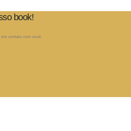
sso book!
ar em contato com você.