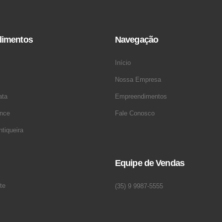
imentos
Navegação
Início
Nossa Empresa
ata
Empreendimentos
ence
Fale Conosco
tiqueira
Equipe de Vendas
te
(35) 9 9987-5555