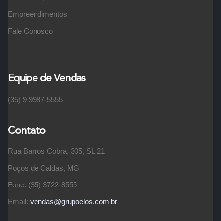
Empreendimentos
Fale Conosco
Equipe de Vendas
(35) 9 9987-5555
Contato
Rua Barros Cobra, 305, SL 21
Poços de Caldas, MG
Fone: (35) 3722-8555
Email:
vendas@grupoelos.com.br