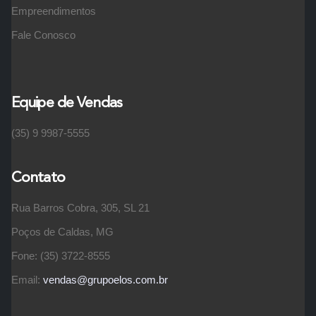
Empreendimentos
Fale Conosco
Equipe de Vendas
(35) 9 9987-5555
Contato
Rua Barros Cobra, 305, SL 21
Poços de Caldas, MG
Fone: (35) 3722-8555
Email:
vendas@grupoelos.com.br